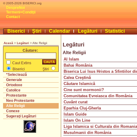
© 2005-2026 BISERICI.org
DespreNoi
Termeni+Condiţii
Contact
Biserici
Ştiri
Calendar
Legături
Statistici
Acasă
>
Legături
> Alte Religii
Legături
Căutare:
Alte Religii
Al Islam
Caut Extins
Bahai România
Biserici
Ştiri
Biserica Lui Isus Hristos a Sfintiilor d
*Selectează
Calea Creştină
Generale
Căutare Islamică
Ortodoxe
Cine sunt mormonii?
Catolice
Protestante
Comunitatea Evreiasca din România
Neo Protestante
Cuvânt curat
Alte Religii
Eparhia Cluj-Gherla
Conexe
Islam Guide
Sugeraţi Legături
Islam On Line
Liga Islamica si Culturala din Romani
Musulmanii din România