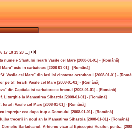
16
17
18
19
20
...]
a numele Sfantului Ierarh Vasile cel Mare [2008-01-01] - [Română]
l Mare" este in sarbatoare [2008-01-01] - [Română]
. Vasile cel Mare" din Iasi isi cinsteste ocrotitorul [2008-01-01] - [Româ
tor pe Sf. Ierarh Vasile cel Mare [2008-01-01] - [Română]
eva" din Capitala isi sarbatoreste hramul [2008-01-01] - [Română]
Sf. Liturghie la Manastirea Sihastria [2008-01-01] - [Română]
. Ierarh Vasile cel Mare [2008-01-01] - [Română]
rea imprejur cea dupa trup a Domnului [2008-01-01] - [Română]
slujba trecerii in noul an la Manastirea Sihastria [2008-01-01] - [Română]
Corneliu Barladeanul, Arhiereu vicar al Episcopiei Husilor, pentr... [200