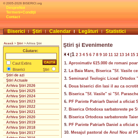
© 2005-2026 BISERICI.org
DespreNoi
Termeni+Condiţii
Contact
Biserici
Ştiri
Calendar
Legături
Statistici
Acasă
>
Ştiri
> Arhiva Ştiri
Ştiri şi Evenimente
Căutare:
1
[
2
3
4
5
6
7
8
9
10
11
12
13
14
15
1.
Aproximativ 615.000 de romani poart
Caut Extins
Biserici
Ştiri
2.
La Baia Mare, Biserica "Sf. Vasile ce
Ştiri de azi
3.
Seminarul Teologic Liceal Ortodox "Sf
Ştiri Actuale
Arhiva Ştiri 2026
4.
Doua biserici din Iasi il au ca ocroti
Arhiva Ştiri 2025
5.
Biserica "Sf. Vasile" si "Sf. Parasch
Arhiva Ştiri 2024
6.
PF Parinte Patriarh Daniel a oficiat 
Arhiva Ştiri 2023
Arhiva Ştiri 2022
7.
Biserica Ortodoxa sarbatoreste pe Sf
Arhiva Ştiri 2021
8.
Biserica Ortodoxa sarbatoreste Taie
Arhiva Ştiri 2020
Arhiva Ştiri 2019
9.
PF Parinte Patriarh Daniel a oficiat 
Arhiva Ştiri 2018
10.
Mesajul pastoral de Anul Nou al PS 
Arhiva Ştiri 2017