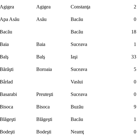
Agigea
Agigea
Constanţa
2
Apa Asău
Asău
Bacău
0
Bacău
Bacău
18
Baia
Baia
Suceava
1
Balş
Balş
Iaşi
33
Bărăşti
Boroaia
Suceava
5
Bârlad
Vaslui
0
Basarabi
Preuteşti
Suceava
0
Bisoca
Bisoca
Buzău
9
Blăgeşti
Blăgeşti
Bacău
1
Bodeşti
Bodeşti
Neamţ
0