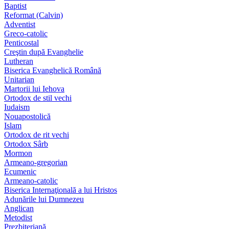
Baptist
Reformat (Calvin)
Adventist
Greco-catolic
Penticostal
Creştin după Evanghelie
Lutheran
Biserica Evanghelică Română
Unitarian
Martorii lui Iehova
Ortodox de stil vechi
Iudaism
Nouapostolică
Islam
Ortodox de rit vechi
Ortodox Sârb
Mormon
Armeano-gregorian
Ecumenic
Armeano-catolic
Biserica Internaţională a lui Hristos
Adunările lui Dumnezeu
Anglican
Metodist
Prezbiteriană