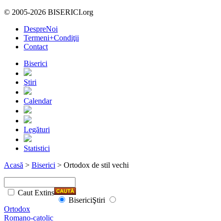
© 2005-2026 BISERICI.org
DespreNoi
Termeni+Condiţii
Contact
Biserici
Ştiri
Calendar
Legături
Statistici
Acasă
>
Biserici
> Ortodox de stil vechi
Caut Extins
Biserici
Ştiri
Ortodox
Romano-catolic