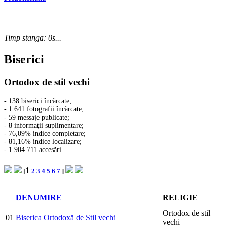
Timp stanga: 0s...
Biserici
Ortodox de stil vechi
- 138 biserici încărcate;
- 1.641 fotografii încărcate;
- 59 messaje publicate;
- 8 informaţii suplimentare;
- 76,09% indice completare;
- 81,16% indice localizare;
- 1.904.711 accesări.
1
[
2
3
4
5
6
7
]
DENUMIRE
RELIGIE
Ortodox de stil
01
Biserica Ortodoxă de Stil vechi
vechi