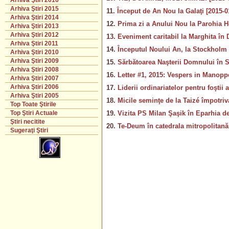
Arhiva Ştiri 2016
Arhiva Ştiri 2015
11.
Început de An Nou la Galaţi [2015-0
Arhiva Ştiri 2014
12.
Prima zi a Anului Nou la Parohia H
Arhiva Ştiri 2013
Arhiva Ştiri 2012
13.
Eveniment caritabil la Marghita în
Arhiva Ştiri 2011
14.
Începutul Noului An, la Stockholm 
Arhiva Ştiri 2010
Arhiva Ştiri 2009
15.
Sărbătoarea Naşterii Domnului în Si
Arhiva Ştiri 2008
16.
Letter #1, 2015: Vespers in Manoppe
Arhiva Ştiri 2007
Arhiva Ştiri 2006
17.
Liderii ordinariatelor pentru foştii
Arhiva Ştiri 2005
18.
Micile seminţe de la Taizé împotriva
Top Toate Ştirile
19.
Vizita PS Milan Şaşik în Eparhia d
Top Ştiri Actuale
Ştiri necitite
20.
Te-Deum în catedrala mitropolitană,
Sugeraţi Ştiri