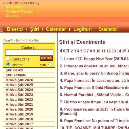
© 2005-2026 BISERICI.org
DespreNoi
Termeni+Condiţii
Contact
Biserici
Ştiri
Calendar
Legături
Statistici
Acasă
>
Ştiri
> Arhiva Ştiri
Ştiri şi Evenimente
Căutare:
1
[
2
3
4
5
6
7
8
9
10
11
12
13
14
15
1.
Letter #47: Happy New Year [2015-01-
Caut Extins
Biserici
Ştiri
2.
Intercer va doreste un an nou binecu
Ştiri de azi
3.
Marie, ştiai tu oare? Un dialog înch
Ştiri Actuale
Arhiva Ştiri 2026
4.
Papa Francisc: În acest nou an, să 
Arhiva Ştiri 2025
5.
Papa Francisc: Sfântă Născătoare d
Arhiva Ştiri 2024
6.
Hramul Parohiei „Sfântul Vasile – Co
Arhiva Ştiri 2023
Arhiva Ştiri 2022
7.
Hristos uneşte timpul cu veşnicia şi
Arhiva Ştiri 2021
8.
Proclamarea anului 2015 în Patriarhi
Arhiva Ştiri 2020
[Română]
Arhiva Ştiri 2019
Arhiva Ştiri 2018
9.
Papa Francisc: Nu putem să îl înţel
Arhiva Ştiri 2017
10.
TIE, DOAMNE, MULTUMIRE! [2015-0