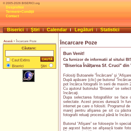
© 2005-2026 BISERICI.org
DespreNoi
Termeni+Condiţii
Contact
Biserici
Ştiri
Calendar
Legături
Statistici
Acasă
> Încarcare Poze
Încarcare Poze
Căutare:
Bun Venit!
Ca furnizor de informatii al sitului B
Caut Extins
"Biserica Înălţarea Sf. Cruci" di
Biserici
Ştiri
Folosiţi Butoanele ”Încărcare” şi ”Afişar
După apăsare (clic) pe butonul ”Încărca
pot încărca fotografii în serii de maxim 2
Cu ajutorul butonului ”Browse” se select
încărcaţi.
Dupa selectarea fotografiilor se face 
selectate. Acest proces durează în func
internet pe care o folositi. Programul d
mare) pentru afişarea pe sit cu păstrar
fotografii reluaţi procesul până le încărca
Butonul ”Afişare” se foloseşte în special
pe aqcest buton se afişează toate fotogr