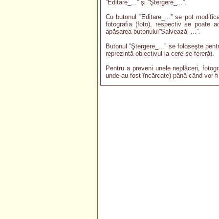
”Editare_...” şi ”Ştergere_...”.
Cu butonul ”Editare_...” se pot modifica 
fotografia (foto), respectiv se poate 
apăsarea butonului”Salvează_...”.
Butonul ”Ştergere_...” se foloseşte pent
reprezintă obiectivul la cere se fereră).
Pentru a preveni unele neplăceri, fotogr
unde au fost încărcate) până când vor fi 