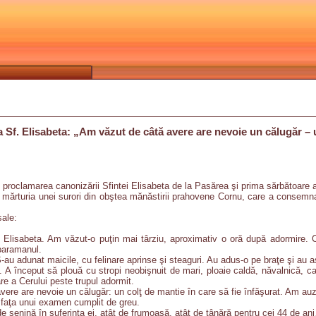
Sf. Elisabeta: „Am văzut de câtă avere are nevoie un călugăr – un
roclamarea canonizării Sfintei Elisabeta de la Pasărea şi prima sărbătoare a
it mărturia unei surori din obştea mănăstirii prahovene Cornu, care a consemnat
sale:
Elisabeta. Am văzut-o puţin mai târziu, aproximativ o oră după adormire. Cul
 paramanul.
S-au adunat maicile, cu felinare aprinse şi steaguri. Au adus-o pe braţe şi au a
 A început să plouă cu stropi neobişnuit de mari, ploaie caldă, năvalnică, ca
e a Cerului peste trupul adormit.
ere are nevoie un călugăr: un colţ de mantie în care să fie înfăşurat. Am auzi
faţa unui examen cumplit de greu.
de senină în suferinţa ei, atât de frumoasă, atât de tânără pentru cei 44 de an