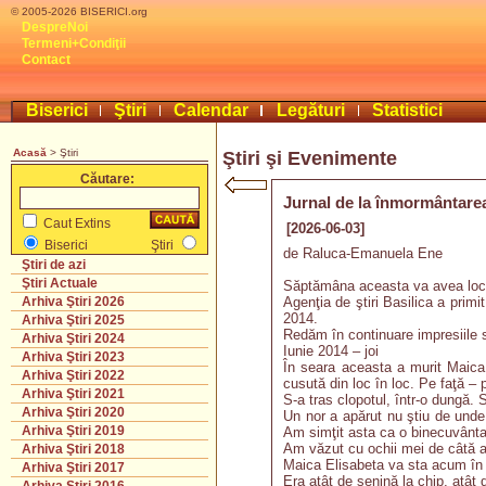
© 2005-2026 BISERICI.org
DespreNoi
Termeni+Condiţii
Contact
Biserici
Ştiri
Calendar
Legături
Statistici
Acasă
> Ştiri
Ştiri şi Evenimente
Căutare:
Jurnal de la înmormântarea 
Caut Extins
[2026-06-03]
Biserici
Ştiri
de Raluca-Emanuela Ene
Ştiri de azi
Ştiri Actuale
Săptămâna aceasta va avea loc p
Agenţia de ştiri Basilica a prim
Arhiva Ştiri 2026
2014.
Arhiva Ştiri 2025
Redăm în continuare impresiile 
Arhiva Ştiri 2024
Iunie 2014 – joi
Arhiva Ştiri 2023
În seara aceasta a murit Maica 
Arhiva Ştiri 2022
cusută din loc în loc. Pe faţă –
Arhiva Ştiri 2021
S-a tras clopotul, într-o dungă. 
Arhiva Ştiri 2020
Un nor a apărut nu ştiu de unde.
Arhiva Ştiri 2019
Am simţit asta ca o binecuvântar
Am văzut cu ochii mei de câtă av
Arhiva Ştiri 2018
Maica Elisabeta va sta acum în 
Arhiva Ştiri 2017
Era atât de senină la chip, atât 