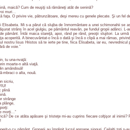
nină, maică? Cum de reuşiţi să rămâneţi atât de senină?
voi muri…
faţa. O privire vie, pătrunzătoare, deşi mereu cu genele plecate. Şi un fel de a 
 Elisabeta. Mi s-a părut că slujba de înmormântare a unei schimonahii se asea
făşurat strâns în acel giulgiu, pe pământul reavăn, pe fundul gropii adânci. L-au
e pământ. Întâi maica stareţă, apoi, rând pe rând, preoţii slujitori. La urm
aţa acoperită. A binecuvântat-o încă o dată şi încă o clipă a mai rămas, privin
nostru Iisus Hristos să te ierte pe tine, fiica Elisabeta, iar eu, nevrednicul p
ără de voie.”
in, tu una-nvaţă:
prin moarte-n altă viaţă.
 din amândouă!
ă-mbraci o alta, nouă.
n sicriu,
VIU!
c plină
ină.
-or strânge
a plânge,
porţi:
te morţi…”
rică? De ce atâta apăsare şi tristeţe mi-au cuprins fiecare colţişor al inimii
!
rit-o cu pământ. Groparii au împlinit lucrul aproape singuri. Ceilalţi toţi s-au