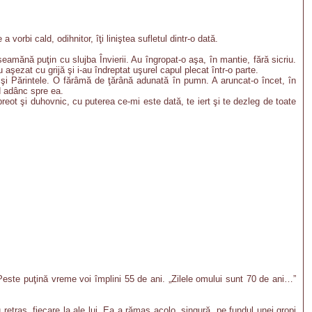
vorbi cald, odihnitor, îţi liniştea sufletul dintr-o dată.
mănă puţin cu slujba Învierii. Au îngropat-o aşa, în mantie, fără sicriu.
 aşezat cu grijă şi i-au îndreptat uşurel capul plecat într-o parte.
ă şi Părintele. O fărâmă de ţărână adunată în pumn. A aruncat-o încet, în
d adânc spre ea.
reot şi duhovnic, cu puterea ce-mi este dată, te iert şi te dezleg de toate
? Peste puţină vreme voi împlini 55 de ani. „Zilele omului sunt 70 de ani…”
 retras, fiecare la ale lui. Ea a rămas acolo, singură, pe fundul unei gropi