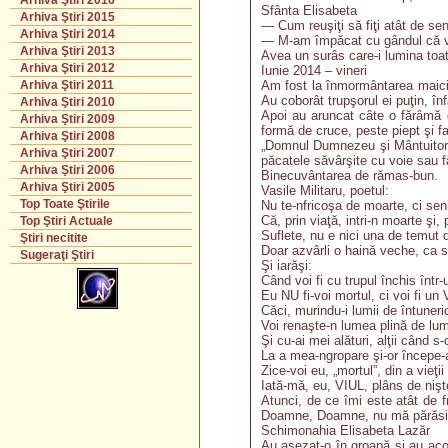
Arhiva Ştiri 2016
Sfânta Elisabeta
Arhiva Ştiri 2015
— Cum reuşiţi să fiţi atât de se
Arhiva Ştiri 2014
— M-am împăcat cu gândul că 
Arhiva Ştiri 2013
Avea un surâs care-i lumina toată 
Arhiva Ştiri 2012
Iunie 2014 – vineri
Am fost la înmormântarea maicii
Arhiva Ştiri 2011
Au coborât trupşorul ei puţin, în
Arhiva Ştiri 2010
Apoi au aruncat câte o fărâmă d
Arhiva Ştiri 2009
formă de cruce, peste piept şi f
Arhiva Ştiri 2008
„Domnul Dumnezeu şi Mântuitorul 
Arhiva Ştiri 2007
păcatele săvârşite cu voie sau f
Arhiva Ştiri 2006
Binecuvântarea de rămas-bun.
Arhiva Ştiri 2005
Vasile Militaru, poetul:
Top Toate Ştirile
Nu te-nfricoşa de moarte, ci sen
Că, prin viaţă, intri-n moarte şi, 
Top Ştiri Actuale
Suflete, nu e nici una de temut
Ştiri necitite
Doar azvârli o haină veche, ca s
Sugeraţi Ştiri
Şi iarăşi:
Când voi fi cu trupul închis într-u
Eu NU fi-voi mortul, ci voi fi un 
Căci, murindu-i lumii de întuneri
Voi renaşte-n lumea plină de lum
Şi cu-ai mei alături, alţii când s
La a mea-ngropare şi-or începe-
Zice-voi eu, „mortul”, din a vieţii 
Iată-mă, eu, VIUL, plâns de niş
Atunci, de ce îmi este atât de f
Doamne, Doamne, nu mă părăsi
Schimonahia Elisabeta Lazăr
Au aşezat-o în groapă şi au acope