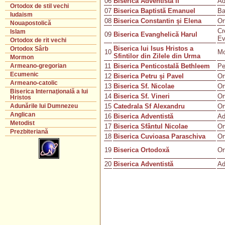
06
Biserica Adventistă II
Ad
Ortodox de stil vechi
07
Biserica Baptistă Emanuel
Ba
Iudaism
08
Biserica Constantin şi Elena
Or
Nouapostolică
Cr
Islam
09
Biserica Evanghelică Harul
Ev
Ortodox de rit vechi
Biserica lui Isus Hristos a
Ortodox Sârb
10
M
Sfintilor din Zilele din Urma
Mormon
11
Biserica Penticostală Bethleem
Pe
Armeano-gregorian
Ecumenic
12
Biserica Petru şi Pavel
Or
Armeano-catolic
13
Biserica Sf. Nicolae
Or
Biserica Internaţională a lui
14
Biserica Sf. Vineri
Or
Hristos
15
Catedrala Sf Alexandru
Or
Adunările lui Dumnezeu
Anglican
16
Biserica Adventistă
Ad
Metodist
17
Biserica Sfântul Nicolae
Or
Prezbiteriană
18
Biserica Cuvioasa Paraschiva
Or
19
Biserica Ortodoxă
Or
20
Biserica Adventistă
Ad