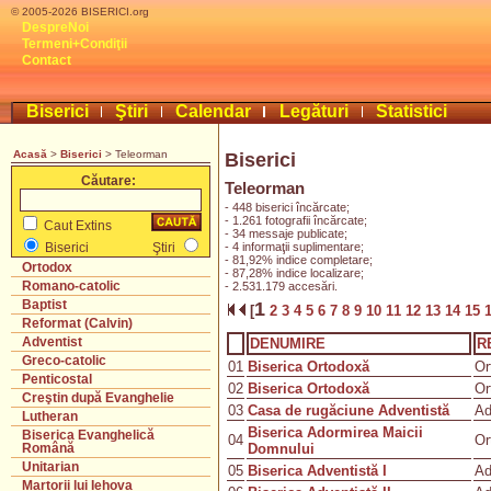
© 2005-2026 BISERICI.org
DespreNoi
Termeni+Condiţii
Contact
Biserici
Ştiri
Calendar
Legături
Statistici
Acasă
>
Biserici
> Teleorman
Biserici
Căutare:
Teleorman
- 448 biserici încărcate;
- 1.261 fotografii încărcate;
Caut Extins
- 34 messaje publicate;
- 4 informaţii suplimentare;
Biserici
Ştiri
- 81,92% indice completare;
Ortodox
- 87,28% indice localizare;
Romano-catolic
- 2.531.179 accesări.
Baptist
1
[
2
3
4
5
6
7
8
9
10
11
12
13
14
15
Reformat (Calvin)
Adventist
DENUMIRE
R
Greco-catolic
01
Biserica Ortodoxă
Or
Penticostal
02
Biserica Ortodoxă
Or
Creştin după Evanghelie
03
Casa de rugăciune Adventistă
Ad
Lutheran
Biserica Adormirea Maicii
Biserica Evanghelică
04
Or
Domnului
Română
Unitarian
05
Biserica Adventistă I
Ad
Martorii lui Iehova