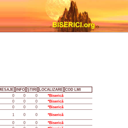
MESAJE
INFO
ŞTIRI
LOCALIZARE
COD LMI
0
0
0
*Biserică
0
0
0
*Biserică
0
0
0
*Biserică
1
0
0
*Biserică
0
0
0
*Biserică