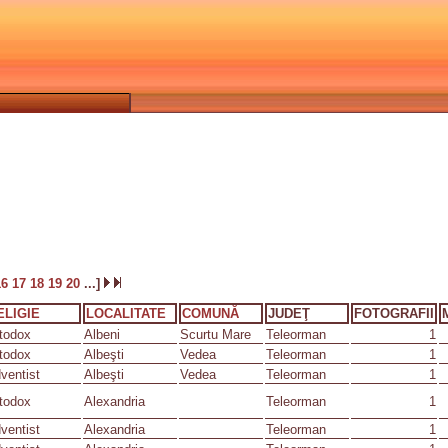
16
17
18
19
20
...]
ELIGIE
LOCALITATE
COMUNĂ
JUDEŢ
FOTOGRAFII
todox
Albeni
Scurtu Mare
Teleorman
1
todox
Albeşti
Vedea
Teleorman
1
ventist
Albeşti
Vedea
Teleorman
1
todox
Alexandria
Teleorman
1
ventist
Alexandria
Teleorman
1