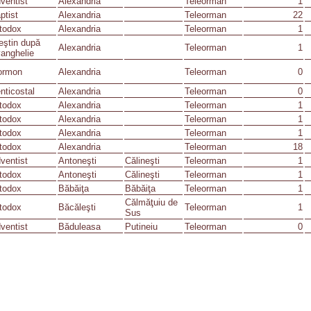
ventist
Alexandria
Teleorman
1
ptist
Alexandria
Teleorman
22
todox
Alexandria
Teleorman
1
eştin după
Alexandria
Teleorman
1
anghelie
ormon
Alexandria
Teleorman
0
nticostal
Alexandria
Teleorman
0
todox
Alexandria
Teleorman
1
todox
Alexandria
Teleorman
1
todox
Alexandria
Teleorman
1
todox
Alexandria
Teleorman
18
ventist
Antoneşti
Călineşti
Teleorman
1
todox
Antoneşti
Călineşti
Teleorman
1
todox
Băbăiţa
Băbăiţa
Teleorman
1
Călmăţuiu de
todox
Băcăleşti
Teleorman
1
Sus
ventist
Băduleasa
Putineiu
Teleorman
0