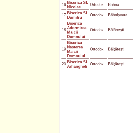
Biserica Sf.
16
Ortodox
Bahna
Nicolae
Biserica Sf.
17
Ortodox
Băhnişoara
Dumitru
Biserica
Adormirea
18
Ortodox
Bălăneşti
Maicii
Domnului
Biserica
Naşterea
19
Ortodox
Bălţăteşti
Maicii
Domnului
Biserica Sf.
20
Ortodox
Bălţăteşti
Arhangheli