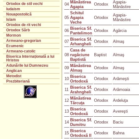
Mănăstirea
Agapia-
Ortodox de stil vechi
04
Ortodox
Agapia
Mânăstire
Iudaism
Schitul
Nouapostolică
Agapia-
05
Agapia
Ortodox
Mânăstire
Islam
Veche
Ortodox de rit vechi
Biserica Sf.
Ortodox Sârb
06
Ortodox
Agârcia
Pantelimon
Mormon
Biserica Sf.
Armeano-gregorian
07
Ortodox
Almaş
Arhangheli
Ecumenic
Casa de
Armeano-catolic
08
rugăciune
Baptist
Almaş
Biserica Internaţională a lui
Baptistă
Hristos
Mănăstirea
Adunările lui Dumnezeu
09
Ortodox
Almaş
Almaş
Anglican
Metodist
Biserica
10
Ortodox
Arămeşti
Ortodoxă
Prezbiteriană
Biserica Sf.
11
Ortodox
Arămoaia
Arahngheli
Mănăstirea
12
Ortodox
Ardeluţa
Tărcuţa
Biserica
13
Ortodox
Avereşti
Ortodoxă
Biserica Sf.
14
Ortodox
Baciu
Dumitru
Biserica
15
Ortodox
Bahna
Ortodoxă II