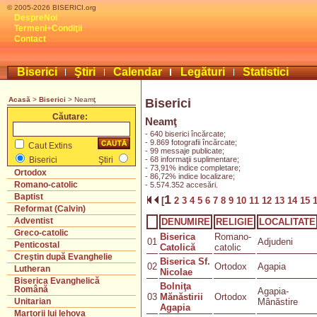
© 2005-2026 BISERICI.org
DespreNoi
Termeni+Condiţii
Contact
Biserici
Ştiri
Calendar
Legături
Statistici
Acasă
>
Biserici
> Neamţ
Biserici
Căutare:
Neamţ
- 640 biserici încărcate;
- 9.869 fotografii încărcate;
Caut Extins
- 99 messaje publicate;
- 68 informaţii suplimentare;
Biserici
Ştiri
- 73,91% indice completare;
Ortodox
- 86,72% indice localizare;
Romano-catolic
- 5.574.352 accesări.
Baptist
1
[
2
3
4
5
6
7
8
9
10
11
12
13
14
15
Reformat (Calvin)
Adventist
DENUMIRE
RELIGIE
LOCALITATE
Greco-catolic
Biserica
Romano-
01
Adjudeni
Penticostal
Catolică
catolic
Creştin după Evanghelie
Biserica Sf.
02
Ortodox
Agapia
Lutheran
Nicolae
Biserica Evanghelică
Bolniţa
Română
Agapia-
03
Mănăstirii
Ortodox
Mânăstire
Unitarian
Agapia
Martorii lui Iehova