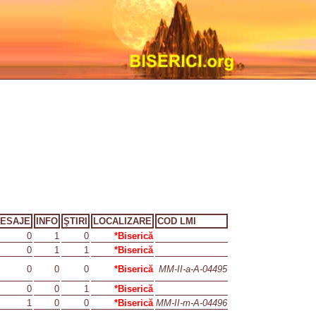
ESAJE
INFO
ŞTIRI
LOCALIZARE
COD LMI
0
1
0
*Biserică
0
1
1
*Biserică
0
0
0
*Biserică
MM-II-a-A-04495
0
0
1
*Biserică
1
0
0
*Biserică
MM-II-m-A-04496