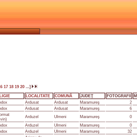
16
17
18
19
20
...]
LIGIE
LOCALITATE
COMUNĂ
JUDEŢ
FOTOGRAFII
M
odox
Ardusat
Ardusat
Maramureş
2
odox
Ardusat
Ardusat
Maramureş
6
ormat
Arduzel
Ulmeni
Maramureş
0
vin)
odox
Arduzel
Ulmeni
Maramureş
0
odox
Arduzel
Ulmeni
Maramureş
32