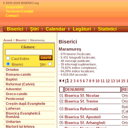
© 2005-2026 BISERICI.org
DespreNoi
Termeni+Condiţii
Contact
Biserici
Ştiri
Calendar
Legături
Statistici
Acasă
>
Biserici
> Maramureş
Biserici
Căutare:
Maramureş
- 679 biserici încărcate;
- 9.431 fotografii încărcate;
Caut Extins
- 48 messaje publicate;
- 39 informaţii suplimentare;
Biserici
Ştiri
- 79,82% indice completare;
Ortodox
- 84,09% indice localizare;
Romano-catolic
- 4.819.054 accesări.
Baptist
1
[
2
3
4
5
6
7
8
9
10
11
12
13
14
15
Reformat (Calvin)
Adventist
DENUMIRE
RE
Greco-catolic
01
Biserica Sf. Nicolae
Ort
Penticostal
02
Biserica Sf. Treime
Ort
Creştin după Evanghelie
Ref
Lutheran
03
Biserica Reformată
(Cal
Biserica Evanghelică
04
Biserica Sf. Apostoli
Ort
Română
Unitarian
05
Biserica Sf. Arhangheli
Ort
Martorii lui Iehova