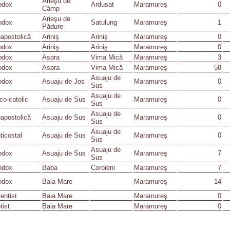
Arieşu de
odox
Ardusat
Maramureş
0
Câmp
Arieşu de
odox
Satulung
Maramureş
1
Pădure
apostolică
Ariniş
Ariniş
Maramureş
0
odox
Ariniş
Ariniş
Maramureş
0
odox
Aspra
Vima Mică
Maramureş
3
odox
Aspra
Vima Mică
Maramureş
58
Asuaju de
odox
Asuaju de Jos
Maramureş
0
Sus
Asuaju de
co-catolic
Asuaju de Sus
Maramureş
0
Sus
Asuaju de
apostolică
Asuaju de Sus
Maramureş
0
Sus
Asuaju de
ticostal
Asuaju de Sus
Maramureş
0
Sus
Asuaju de
odox
Asuaju de Sus
Maramureş
7
Sus
odox
Baba
Coroieni
Maramureş
7
odox
Baia Mare
Maramureş
14
entist
Baia Mare
Maramureş
0
tist
Baia Mare
Maramureş
0