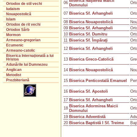
Biserica Naşterea Maicii
06
Ort
Ortodox de stil vechi
Domnului
Iudaism
07
Biserica Sf. Arhangheli
Ort
Nouapostolică
Islam
08
Biserica Nouapostolică
Nou
Ortodox de rit vechi
09
Biserica Sf. Arhangheli
Ort
Ortodox Sârb
10
Biserica Sf. Dumitru
Ort
Mormon
11
Biserica Sf. Împăraţi
Ort
Armeano-gregorian
Ecumenic
12
Biserica Sf. Arhangheli
Ort
Armeano-catolic
Biserica Internaţională a lui
13
Biserica Greco-Catolică
Gre
Hristos
Adunările lui Dumnezeu
14
Biserica Nouapostolică
Nou
Anglican
Metodist
Prezbiteriană
15
Biserica Penticostală Emanuel
Pen
16
Biserica Sf. Apostoli
Ort
17
Biserica Sf. Arhangheli
Ort
Biserica Adormirea Maicii
18
Ort
Domnului
19
Biserica Adventistă
Adv
20
Biserica Baptistă I Sf. Treime
Bap