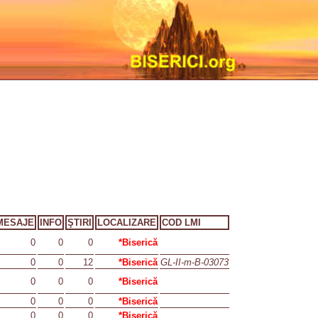
MESAJE
INFO
ŞTIRI
LOCALIZARE
COD LMI
0
0
0
*Biserică
0
0
12
*Biserică
GL-II-m-B-03073
0
0
0
*Biserică
0
0
0
*Biserică
0
0
0
*Biserică