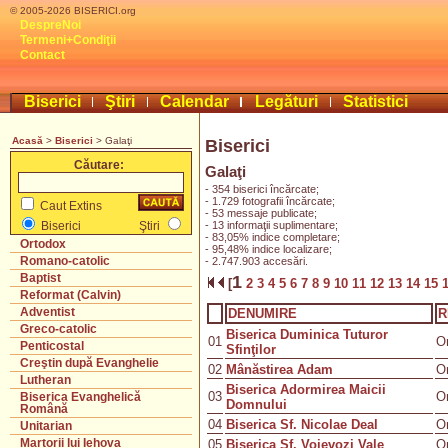
© 2005-2026 BISERICI.org
DespreNoi
Termeni+Condiţii
Contact
Biserici
Ştiri
Calendar
Legături
Statistici
Acasă
>
Biserici
> Galaţi
Biserici
Căutare:
Galaţi
- 354 biserici încărcate;
- 1.729 fotografii încărcate;
Caut Extins
- 53 messaje publicate;
- 13 informaţii suplimentare;
Biserici
Ştiri
- 83,05% indice completare;
Ortodox
- 95,48% indice localizare;
Romano-catolic
- 2.747.903 accesări.
Baptist
1
[
2
3
4
5
6
7
8
9
10
11
12
13
14
15
Reformat (Calvin)
Adventist
DENUMIRE
R
Greco-catolic
Biserica Duminica Tuturor
01
O
Penticostal
Sfinţilor
Creştin după Evanghelie
02
Mânăstirea Adam
O
Lutheran
Biserica Adormirea Maicii
03
O
Biserica Evanghelică
Domnului
Română
04
Biserica Sf. Nicolae Deal
O
Unitarian
Martorii lui Iehova
05
Biserica Sf. Voievozi Vale
O