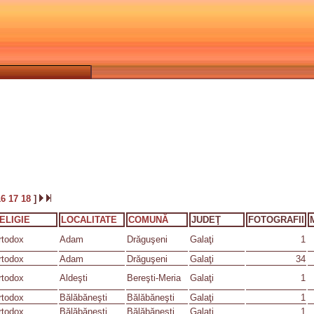
16
17
18
]
ELIGIE
LOCALITATE
COMUNĂ
JUDEŢ
FOTOGRAFII
rtodox
Adam
Drăguşeni
Galaţi
1
rtodox
Adam
Drăguşeni
Galaţi
34
rtodox
Aldeşti
Bereşti-Meria
Galaţi
1
rtodox
Bălăbăneşti
Bălăbăneşti
Galaţi
1
rtodox
Bălăbăneşti
Bălăbăneşti
Galaţi
1