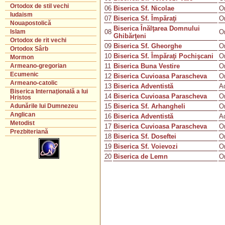
Ortodox de stil vechi
06
Biserica Sf. Nicolae
O
Iudaism
07
Biserica Sf. Împăraţi
O
Nouapostolică
Biserica Înălţarea Domnului
08
O
Islam
Ghibărţeni
Ortodox de rit vechi
09
Biserica Sf. Gheorghe
O
Ortodox Sârb
10
Biserica Sf. Împăraţi Pochişcani
O
Mormon
11
Biserica Buna Vestire
O
Armeano-gregorian
Ecumenic
12
Biserica Cuvioasa Parascheva
O
Armeano-catolic
13
Biserica Adventistă
A
Biserica Internaţională a lui
14
Biserica Cuvioasa Parascheva
O
Hristos
15
Biserica Sf. Arhangheli
O
Adunările lui Dumnezeu
Anglican
16
Biserica Adventistă
A
Metodist
17
Biserica Cuvioasa Parascheva
O
Prezbiteriană
18
Biserica Sf. Doseftei
O
19
Biserica Sf. Voievozi
O
20
Biserica de Lemn
O