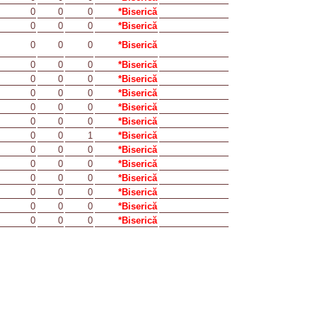
0
0
0
*Biserică
0
0
0
*Biserică
0
0
0
*Biserică
0
0
0
*Biserică
0
0
0
*Biserică
0
0
0
*Biserică
0
0
0
*Biserică
0
0
0
*Biserică
0
0
1
*Biserică
0
0
0
*Biserică
0
0
0
*Biserică
0
0
0
*Biserică
0
0
0
*Biserică
0
0
0
*Biserică
0
0
0
*Biserică