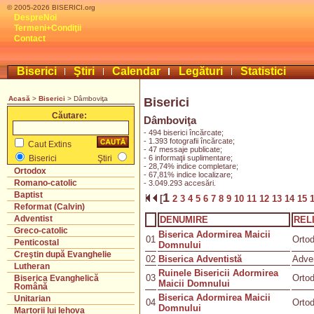
© 2005-2026 BISERICI.org
DespreNoi
Termeni+Condiţii
Contact
Biserici
Ştiri
Calendar
Legături
Statistici
Acasă
>
Biserici
> Dâmboviţa
Biserici
Căutare:
Dâmboviţa
- 494 biserici încărcate;
- 1.393 fotografii încărcate;
Caut Extins
- 47 messaje publicate;
- 6 informaţii suplimentare;
Biserici
Ştiri
- 28,74% indice completare;
Ortodox
- 67,81% indice localizare;
Romano-catolic
- 3.049.293 accesări.
Baptist
1
[
2
3
4
5
6
7
8
9
10
11
12
13
14
15
Reformat (Calvin)
Adventist
DENUMIRE
REL
Greco-catolic
Biserica Adormirea Maicii
01
Orto
Penticostal
Domnului
Creştin după Evanghelie
02
Biserica Adventistă
Adven
Lutheran
Ruinele Bisericii Adormirea
03
Orto
Biserica Evanghelică
Maicii Domnului
Română
Biserica Adormirea Maicii
Unitarian
04
Orto
Domnului
Martorii lui Iehova