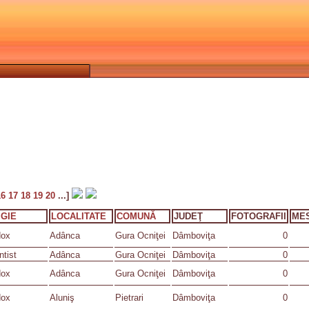
16
17
18
19
20
...]
IGIE
LOCALITATE
COMUNĂ
JUDEŢ
FOTOGRAFII
ME
dox
Adânca
Gura Ocniţei
Dâmboviţa
0
tist
Adânca
Gura Ocniţei
Dâmboviţa
0
dox
Adânca
Gura Ocniţei
Dâmboviţa
0
dox
Aluniş
Pietrari
Dâmboviţa
0