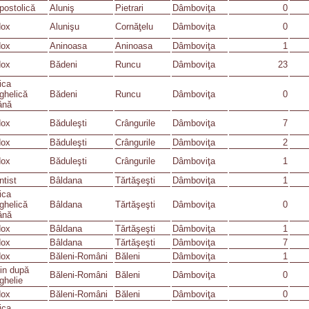
postolică
Aluniş
Pietrari
Dâmboviţa
0
dox
Alunişu
Cornăţelu
Dâmboviţa
0
dox
Aninoasa
Aninoasa
Dâmboviţa
1
dox
Bădeni
Runcu
Dâmboviţa
23
ica
ghelică
Bădeni
Runcu
Dâmboviţa
0
ână
dox
Băduleşti
Crângurile
Dâmboviţa
7
dox
Băduleşti
Crângurile
Dâmboviţa
2
dox
Băduleşti
Crângurile
Dâmboviţa
1
tist
Bâldana
Tărtăşeşti
Dâmboviţa
1
ica
ghelică
Bâldana
Tărtăşeşti
Dâmboviţa
0
ână
dox
Bâldana
Tărtăşeşti
Dâmboviţa
1
dox
Bâldana
Tărtăşeşti
Dâmboviţa
7
dox
Băleni-Români
Băleni
Dâmboviţa
1
in după
Băleni-Români
Băleni
Dâmboviţa
0
ghelie
dox
Băleni-Români
Băleni
Dâmboviţa
0
ica