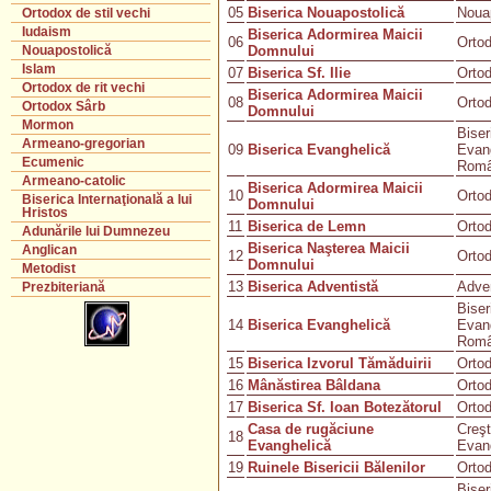
05
Biserica Nouapostolică
Noua
Ortodox de stil vechi
Iudaism
Biserica Adormirea Maicii
06
Orto
Domnului
Nouapostolică
Islam
07
Biserica Sf. Ilie
Orto
Ortodox de rit vechi
Biserica Adormirea Maicii
08
Orto
Ortodox Sârb
Domnului
Mormon
Biser
Armeano-gregorian
09
Biserica Evanghelică
Evan
Ecumenic
Rom
Armeano-catolic
Biserica Adormirea Maicii
10
Orto
Biserica Internaţională a lui
Domnului
Hristos
11
Biserica de Lemn
Orto
Adunările lui Dumnezeu
Biserica Naşterea Maicii
Anglican
12
Orto
Domnului
Metodist
13
Biserica Adventistă
Adven
Prezbiteriană
Biser
14
Biserica Evanghelică
Evan
Rom
15
Biserica Izvorul Tămăduirii
Orto
16
Mânăstirea Bâldana
Orto
17
Biserica Sf. Ioan Botezătorul
Orto
Casa de rugăciune
Creşt
18
Evanghelică
Evan
19
Ruinele Bisericii Bălenilor
Orto
Biser