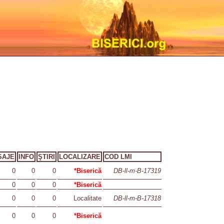
SAJE
INFO
ŞTIRI
LOCALIZARE
COD LMI
0
0
0
*Biserică
DB-ll-m-B-17319
0
0
0
*Biserică
0
0
0
Localitate
DB-ll-m-B-17318
0
0
0
*Biserică