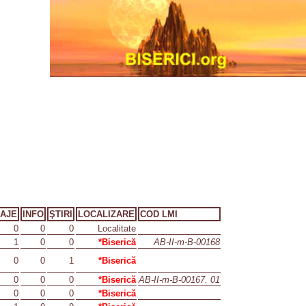
AJE
INFO
ŞTIRI
LOCALIZARE
COD LMI
0
0
0
Localitate
1
0
0
*Biserică
AB-II-m-B-00168
0
0
1
*Biserică
0
0
0
*Biserică
AB-II-m-B-00167. 01
0
0
0
*Biserică