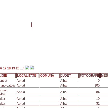
16
17
18
19
20
...]
IGIE
LOCALITATE
COMUNĂ
JUDEŢ
FOTOGRAFII
MES
ntist
Abrud
Alba
0
ano-catolic
Abrud
Alba
100
ormat
Abrud
Alba
84
vin)
odox
Abrud
Alba
10
odox
Abrud
Alba
31