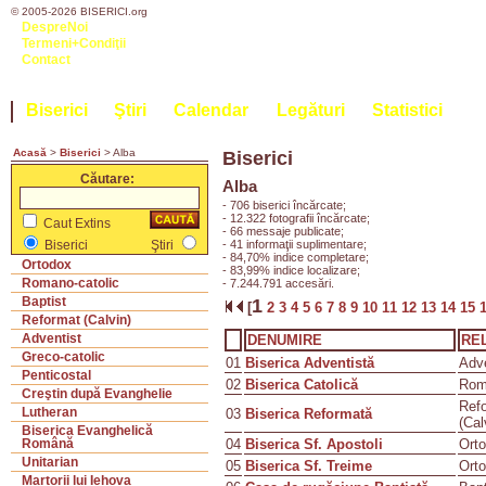
© 2005-2026 BISERICI.org
DespreNoi
Termeni+Condiţii
Contact
Biserici
Ştiri
Calendar
Legături
Statistici
Acasă
>
Biserici
> Alba
Biserici
Căutare:
Alba
- 706 biserici încărcate;
- 12.322 fotografii încărcate;
Caut Extins
- 66 messaje publicate;
- 41 informaţii suplimentare;
Biserici
Ştiri
- 84,70% indice completare;
Ortodox
- 83,99% indice localizare;
Romano-catolic
- 7.244.791 accesări.
Baptist
1
[
2
3
4
5
6
7
8
9
10
11
12
13
14
15
Reformat (Calvin)
Adventist
DENUMIRE
REL
Greco-catolic
01
Biserica Adventistă
Adve
Penticostal
02
Biserica Catolică
Rom
Creştin după Evanghelie
Ref
Lutheran
03
Biserica Reformată
(Cal
Biserica Evanghelică
04
Biserica Sf. Apostoli
Ort
Română
Unitarian
05
Biserica Sf. Treime
Ort
Martorii lui Iehova