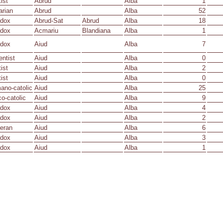
ist
Abrud
Alba
1
arian
Abrud
Alba
52
odox
Abrud-Sat
Abrud
Alba
18
odox
Acmariu
Blandiana
Alba
1
odox
Aiud
Alba
7
ntist
Aiud
Alba
0
ist
Aiud
Alba
2
ist
Aiud
Alba
0
ano-catolic
Aiud
Alba
25
o-catolic
Aiud
Alba
9
odox
Aiud
Alba
4
odox
Aiud
Alba
2
eran
Aiud
Alba
6
odox
Aiud
Alba
3
odox
Aiud
Alba
1