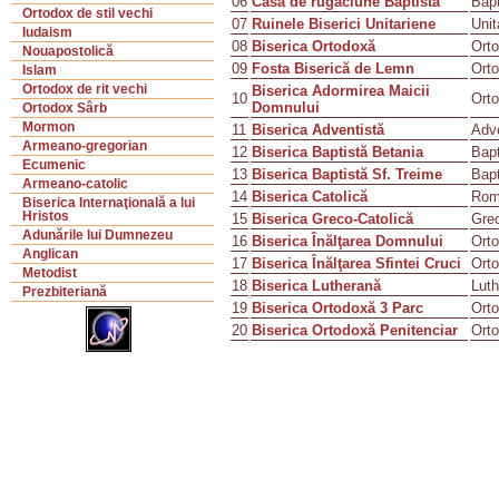
06
Casa de rugăciune Baptistă
Bapt
Ortodox de stil vechi
07
Ruinele Biserici Unitariene
Unit
Iudaism
08
Biserica Ortodoxă
Ort
Nouapostolică
09
Fosta Biserică de Lemn
Ort
Islam
Ortodox de rit vechi
Biserica Adormirea Maicii
10
Ort
Domnului
Ortodox Sârb
Mormon
11
Biserica Adventistă
Adve
Armeano-gregorian
12
Biserica Baptistă Betania
Bapt
Ecumenic
13
Biserica Baptistă Sf. Treime
Bapt
Armeano-catolic
14
Biserica Catolică
Rom
Biserica Internaţională a lui
Hristos
15
Biserica Greco-Catolică
Grec
Adunările lui Dumnezeu
16
Biserica Înălţarea Domnului
Ort
Anglican
17
Biserica Înălţarea Sfintei Cruci
Ort
Metodist
18
Biserica Lutherană
Luth
Prezbiteriană
19
Biserica Ortodoxă 3 Parc
Ort
20
Biserica Ortodoxă Penitenciar
Ort